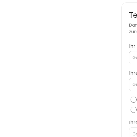
T
Dan
zum
Ih
Ihr
Ih