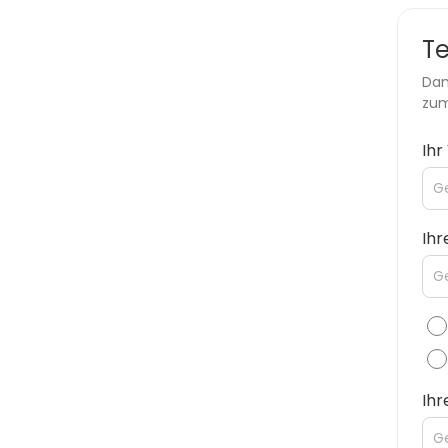
T
Dan
zum
Ih
Ihr
Ih