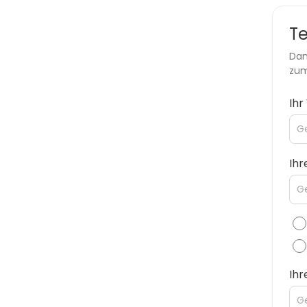
T
Dan
zum
Ih
Ihr
Ih