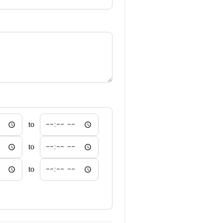
to
to
to