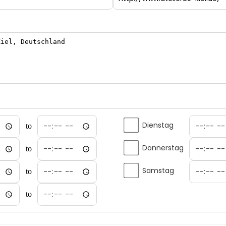
Dienstag
to
Donnerstag
to
Samstag
to
to